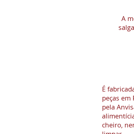
A m
salg
É fabricad
peças em 
pela Anvis
alimentíci
cheiro, nem
limpar.