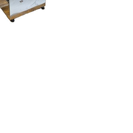
roteção de
ginais
egulagem
, recheio e
 fino ajuste