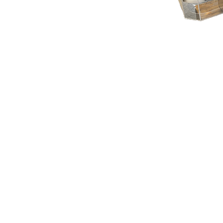
Possui painel digital, p
acrílico e 3 motores ori
independentes, com r
independente de massa
molde, possibilitando o