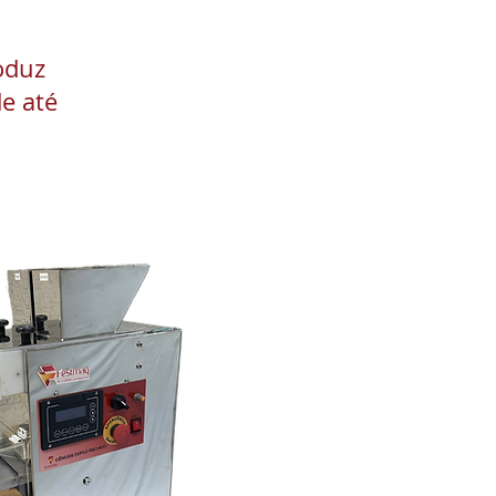
oduz
e até