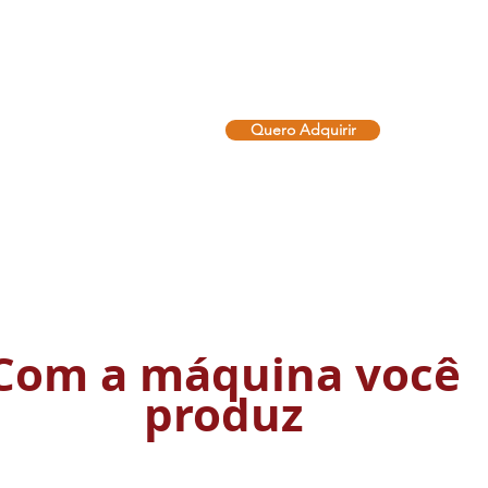
dos parâmetros, permit
regular a quantidade d
recheio dos seus salga
Quero Adquirir
Com a máquina você
produz