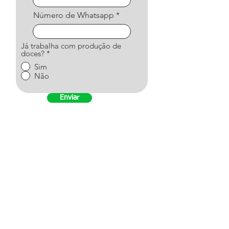
Número de Whatsapp
Já trabalha com produção de
doces?
*
Sim
Não
Enviar