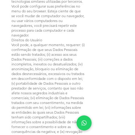
tecnologias similares utilizadas por terceiros.
Você pode configurar suas preferências no
menu do seu browser. Esteja ciente de que
se você mudar de computador ou navegador,
ou usar vários computadores ou
navegadores, você precisará repetir este
processo para cada computador e cada
navegador.
Direitos do Usuário
Você pode, a qualquer momento, requerer: (i)
confirmação de que seus Dados Pessoais
estão sendo tratados; (ii) acesso aos seus
Dados Pessoais; (iii) correções a dados
incompletos, inexatos ou desatualizados; (iv)
anonimização, bloqueio ou eliminação de
dados desnecessários, excessivos ou tratados
em desconformidade com o disposto em lei;
(v) portabilidade de Dados Pessoais a outro
prestador de serviços, contanto que isso não
afete nossos segredos industriais e
comerciais; (vi) eliminação de Dados Pessoais
tratados com seu consentimento, na medida
do permitido em lei; (vii) informações sobre
as entidades às quais seus Dados Pessoais
tenham sido compartilhados; (viii)
informações sobre a possibilidade de não
fornecer o consentimento e sobre as
consequências da negativa; e (ix) revogação