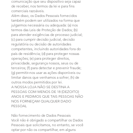
comunicação que seu dispositivo seja capaz
de receber, nos termos da lei e para fins
comerciais razoáveis.
Além disso, os Dados Pessoais fornecidos
também podem ser utilizados na forma que
julgarmos necessária ou adequada: (a) nos
termos das Leis de Proteção de Dados; (b)
para atender exigências de processo judicial;
(c) para cumprir decisão judicial, decisão
regulatória ou decisão de autoridades
competentes, incluindo autoridades fora do
país de residência; (d) para proteger nossas
operações; (e) para proteger direitos,
privacidade, segurança nossos, seus ou de
terceiros; (f) para detectar e prevenir fraude;
(g) permitir-nos usar as ações disponíveis ou
limitar danos que venhamos a sofrer; (h) de
outros modos permitidos por lei.
A NOSSA LOJA NÃO SE DESTINA A
PESSOAS COM MENOS DE 18 (DEZOITO)
ANOS E PEDIMOS QUE TAIS PESSOAS NÃO
NOS FORNEÇAM QUALQUER DADO
PESSOAL
Não fornecimento de Dados Pessoais
Você não é obrigado a compartilhar os Dados
Pessoais que solicitamos, no entanto, se você
optar por não os compartilhar, em alguns