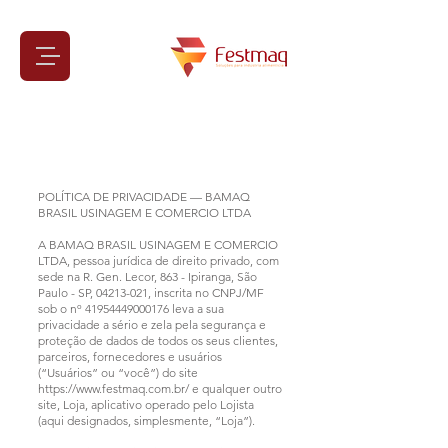
POLÍTICA DE PRIVACIDADE — BAMAQ
BRASIL USINAGEM E COMERCIO LTDA
A BAMAQ BRASIL USINAGEM E COMERCIO
LTDA, pessoa jurídica de direito privado, com
sede na R. Gen. Lecor, 863 - Ipiranga, São
Paulo - SP,
04213-021
, inscrita no CNPJ/MF
sob o nº
41954449000176
leva a sua
privacidade a sério e zela pela segurança e
proteção de dados de todos os seus clientes,
parceiros, fornecedores e usuários
(“Usuários” ou “você”) do site
https://www.festmaq.com.br/
e qualquer outro
site, Loja, aplicativo operado pelo Lojista
(aqui designados, simplesmente, “Loja”).