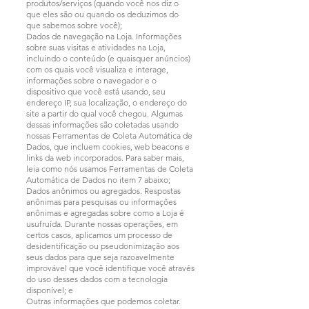
produtos/serviços (quando você nos diz o
que eles são ou quando os deduzimos do
que sabemos sobre você);
Dados de navegação na Loja. Informações
sobre suas visitas e atividades na Loja,
incluindo o conteúdo (e quaisquer anúncios)
com os quais você visualiza e interage,
informações sobre o navegador e o
dispositivo que você está usando, seu
endereço IP, sua localização, o endereço do
site a partir do qual você chegou. Algumas
dessas informações são coletadas usando
nossas Ferramentas de Coleta Automática de
Dados, que incluem cookies, web beacons e
links da web incorporados. Para saber mais,
leia como nós usamos Ferramentas de Coleta
Automática de Dados no item 7 abaixo;
Dados anônimos ou agregados. Respostas
anônimas para pesquisas ou informações
anônimas e agregadas sobre como a Loja é
usufruída. Durante nossas operações, em
certos casos, aplicamos um processo de
desidentificação ou pseudonimização aos
seus dados para que seja razoavelmente
improvável que você identifique você através
do uso desses dados com a tecnologia
disponível; e
Outras informações que podemos coletar.