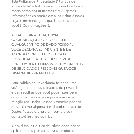
Esta Política de Privacidade (“Política de
Privacidade”) destina-se a informá-lo sobre o
modo como nós utilizamos e divulgamos
informações coletadas em suas visitas à nossa
Loja e em mensagens que trocamos com
você (“Comunicações”).
AO ACESSAR A LOJA, ENVIAR
COMUNICAÇÕES OU FORNECER
QUALQUER TIPO DE DADO PESSOAL,
VOCÊ DECLARA ESTAR CIENTE E DE
ACORDO COM ESTA POLÍTICA DE
PRIVACIDADE, A QUAL DESCREVE AS
FINALIDADES E FORMAS DE TRATAMENTO
DE SEUS DADOS PESSOAIS QUE VOCÊ
DISPONIBILIZAR NA LOJA.
Esta Política de Privacidade fornece uma
visão geral de nossas práticas de privacidade
e das escolhas que você pode fazer, bem
como direitos que você pode exercer em
relação aos Dados Pessoais tratados por nós.
Se você tiver alguma dúvida sobre o uso de
Dados Pessoais, entre em contato com
contato@festmaq.com.br
.
Além disso, a Política de Privacidade não se
aplica a quaisquer aplicativos, produtos,