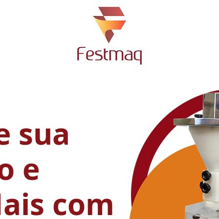
 sua
o e
ais com