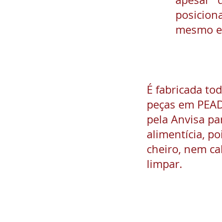
posicio
mesmo e
É fabricada to
peças em PEAD,
pela Anvisa pa
alimentícia, p
cheiro, nem cal
limpar.