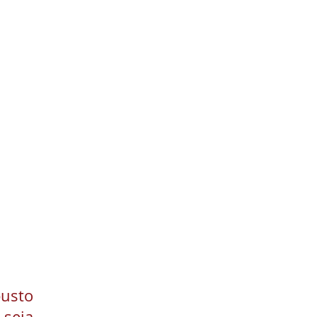
usto
seja