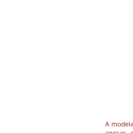
A model
apesar 