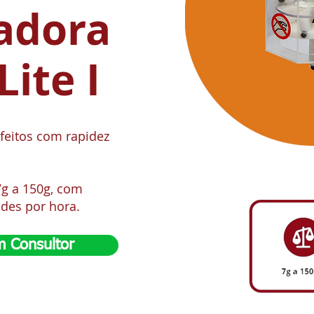
adora
Lite I
feitos com rapidez
7g a 150g, com
ades por hora.
 Consultor