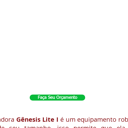
Faça Seu Orçamento
Gênesis Lite I
adora
é um equipamento rob
de seu tamanho, isso permite que ela 